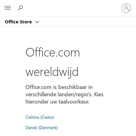
Meld
Microsoft
je
aan
Office Store
bij
je
account
Office.com
wereldwijd
Office.com is beschikbaar in
verschillende landen/regio's. Kies
hieronder uw taalvoorkeur.
Čeština (Česko)
Dansk (Danmark)