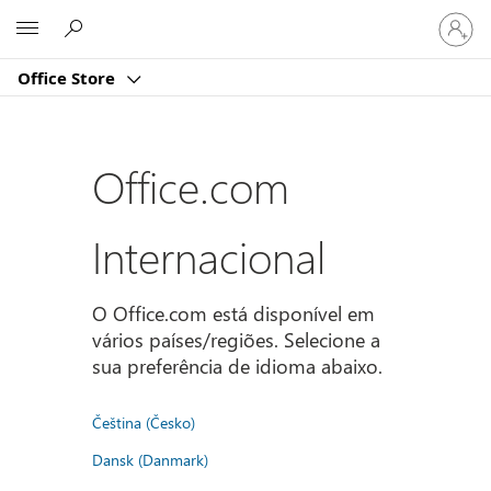
Iniciar
Microsoft
sessão
na
Office Store
conta
Office.com
Internacional
O Office.com está disponível em
vários países/regiões. Selecione a
sua preferência de idioma abaixo.
Čeština (Česko)
Dansk (Danmark)