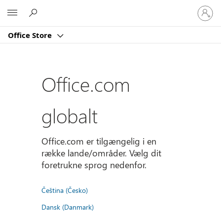
Log
Microsoft
på
din
Office Store
konto
Office.com
globalt
Office.com er tilgængelig i en
række lande/områder. Vælg dit
foretrukne sprog nedenfor.
Čeština (Česko)
Dansk (Danmark)