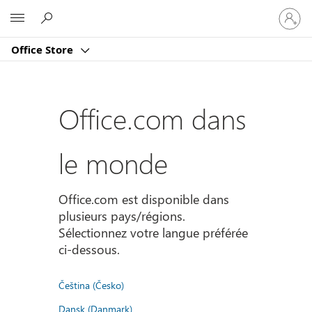
Connect
Microsoft
vous
à
Office Store
votre
compte
Office.com dans
le monde
Office.com est disponible dans
plusieurs pays/régions.
Sélectionnez votre langue préférée
ci-dessous.
Čeština (Česko)
Dansk (Danmark)