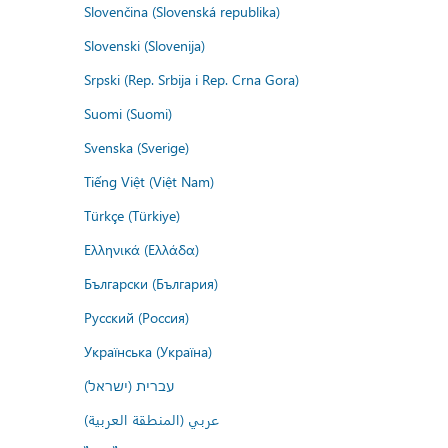
Slovenčina (Slovenská republika)
Slovenski (Slovenija)
Srpski (Rep. Srbija i Rep. Crna Gora)
Suomi (Suomi)
Svenska (Sverige)
Tiếng Việt (Việt Nam)
Türkçe (Türkiye)
Ελληνικά (Ελλάδα)
Български (България)
Русский (Россия)
Українська (Україна)
עברית (ישראל)
عربي (المنطقة العربية)