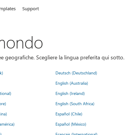
mplates
Support
 mondo
 geografiche. Scegliere la lingua preferita qui sotto.
k)
Deutsch (Deutschland)
English (Australia)
tional)
English (Ireland)
ore)
English (South Africa)
ina)
Español (Chile)
américa)
Español (México)
)
Français (International)