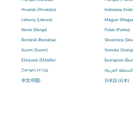
Hrvatski (Hrvatska)
Indonesia (Indo
Lietuvių (Lietuva)
Magyar (Magya
Norsk (Norge)
Polski (Polska)
Română (România)
Slovenčina (Slo
Suomi (Suomi)
Svenska (Sverig
Ελληνικά (Ελλάδα)
Български (Бъл
المنطقة العربية
עברית (ישראל)
中文(中国)
日本語 (日本)