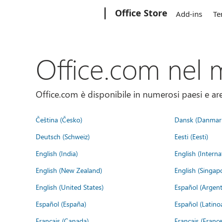
Microsoft
Office Store
Add-ins
Te
Office.com nel
Office.com è disponibile in numerosi paesi e aree
Čeština (Česko)
Dansk (Danmar
Deutsch (Schweiz)
Eesti (Eesti)
English (India)
English (Interna
English (New Zealand)
English (Singap
English (United States)
Español (Argent
Español (España)
Español (Latino
Français (Canada)
Français (France