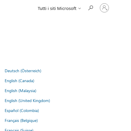
Accedi
Tutti i siti Microsoft
con
il
tuo
account
Deutsch (Österreich)
English (Canada)
English (Malaysia)
English (United Kingdom)
Español (Colombia)
Français (Belgique)
Français (Suisse)