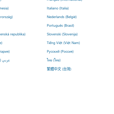
nesia)
Italiano (Italia)
rország)
Nederlands (België)
Português (Brasil)
venská republika)
Slovenski (Slovenija)
e)
Tiếng Việt (Việt Nam)
гария)
Русский (Россия)
عربي ()
ไทย (ไทย)
繁體中文 (台灣)