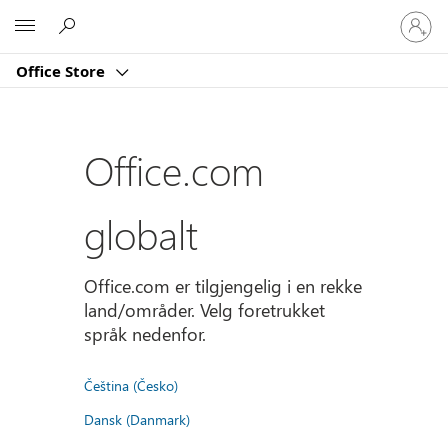
Logg
Microsoft
på
kontoe
Office Store
din
Office.com
globalt
Office.com er tilgjengelig i en rekke
land/områder. Velg foretrukket
språk nedenfor.
Čeština (Česko)
Dansk (Danmark)