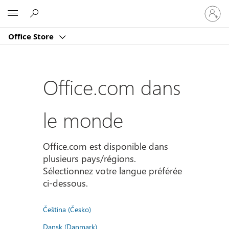
Connect
Microsoft
vous
à
Office Store
votre
compte
Office.com dans
le monde
Office.com est disponible dans
plusieurs pays/régions.
Sélectionnez votre langue préférée
ci-dessous.
Čeština (Česko)
Dansk (Danmark)