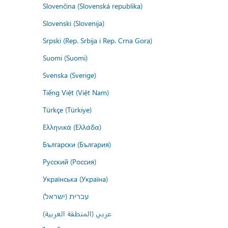
Slovenčina (Slovenská republika)
Slovenski (Slovenija)
Srpski (Rep. Srbija i Rep. Crna Gora)
Suomi (Suomi)
Svenska (Sverige)
Tiếng Việt (Việt Nam)
Türkçe (Türkiye)
Ελληνικά (Ελλάδα)
Български (България)
Русский (Россия)
Українська (Україна)
עברית (ישראל)
عربي (المنطقة العربية)