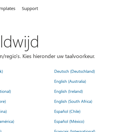
mplates
Support
ldwijd
n/regio's. Kies hieronder uw taalvoorkeur.
k)
Deutsch (Deutschland)
English (Australia)
tional)
English (Ireland)
ore)
English (South Africa)
ina)
Español (Chile)
américa)
Español (México)
)
Français (International)