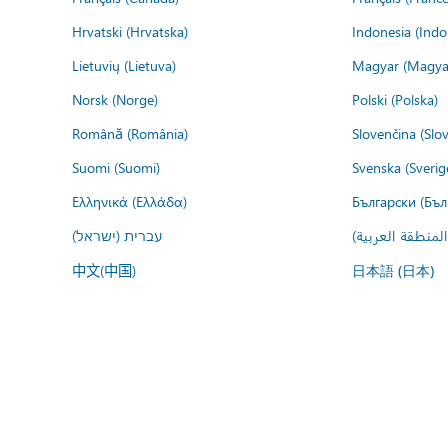
Hrvatski (Hrvatska)
Indonesia (Indo
Lietuvių (Lietuva)
Magyar (Magya
Norsk (Norge)
Polski (Polska)
Română (România)
Slovenčina (Slo
Suomi (Suomi)
Svenska (Sverig
Ελληνικά (Ελλάδα)
Български (Бъл
المنطقة العربية
עברית (ישראל)
中文(中国)
日本語 (日本)