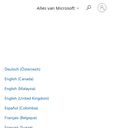
Meld
Alles van Microsoft
je
aan
bij
je
account
Deutsch (Österreich)
English (Canada)
English (Malaysia)
English (United Kingdom)
Español (Colombia)
Français (Belgique)
Français (Suisse)