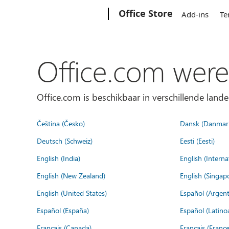
Microsoft
Office Store
Add-ins
Te
Office.com were
Office.com is beschikbaar in verschillende lande
Čeština (Česko)
Dansk (Danmar
Deutsch (Schweiz)
Eesti (Eesti)
English (India)
English (Interna
English (New Zealand)
English (Singap
English (United States)
Español (Argent
Español (España)
Español (Latino
Français (Canada)
Français (France