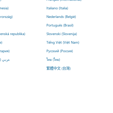
nesia)
Italiano (Italia)
rország)
Nederlands (België)
Português (Brasil)
venská republika)
Slovenski (Slovenija)
e)
Tiếng Việt (Việt Nam)
гария)
Русский (Россия)
عربي ()
ไทย (ไทย)
繁體中文 (台灣)