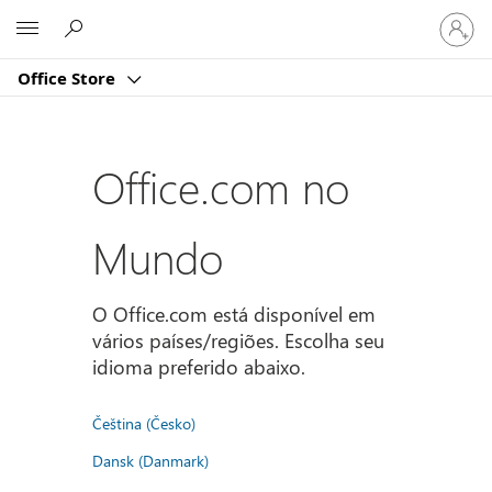
Entre
Microsoft
em
sua
Office Store
conta
Office.com no
Mundo
O Office.com está disponível em
vários países/regiões. Escolha seu
idioma preferido abaixo.
Čeština (Česko)
Dansk (Danmark)