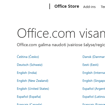
Microsoft
Office Store
Add-ins
Te
Office.com visa
Office.com galima naudoti įvairiose šalyse/regi
Čeština (Česko)
Dansk (Danmar
Deutsch (Schweiz)
Eesti (Eesti)
English (India)
English (Interna
English (New Zealand)
English (Singap
English (United States)
Español (Argent
Español (España)
Español (Latino
Français (Canada)
Français (France