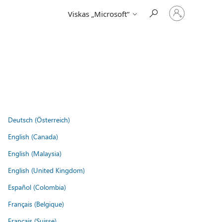
Prisijunkite
Viskas „Microsoft“
prie
paskyros
Deutsch (Österreich)
English (Canada)
English (Malaysia)
English (United Kingdom)
Español (Colombia)
Français (Belgique)
Français (Suisse)