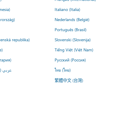
nesia)
Italiano (Italia)
rország)
Nederlands (België)
Português (Brasil)
venská republika)
Slovenski (Slovenija)
e)
Tiếng Việt (Việt Nam)
гария)
Русский (Россия)
عربي ()
ไทย (ไทย)
繁體中文 (台灣)