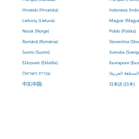
Hrvatski (Hrvatska)
Indonesia (Indo
Lietuvių (Lietuva)
Magyar (Magya
Norsk (Norge)
Polski (Polska)
Română (România)
Slovenčina (Slo
Suomi (Suomi)
Svenska (Sverig
Ελληνικά (Ελλάδα)
Български (Бъл
المنطقة العربية
עברית (ישראל)
中文(中国)
日本語 (日本)