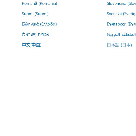
Română (România)
Slovenčina (Slo
Suomi (Suomi)
Svenska (Sverig
Ελληνικά (Ελλάδα)
Български (Бъл
المنطقة العربية
עברית (ישראל)
中文(中国)
日本語 (日本)