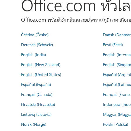
Office.com ทั่วโ
Office.com พร้อมใช้งานในหลายประเทศ/ภูมิภาค เลือกภ
Čeština (Česko)
Dansk (Danmar
Deutsch (Schweiz)
Eesti (Eesti)
English (India)
English (Interna
English (New Zealand)
English (Singap
English (United States)
Español (Argent
Español (España)
Español (Latino
Français (Canada)
Français (France
Hrvatski (Hrvatska)
Indonesia (Indo
Lietuvių (Lietuva)
Magyar (Magya
Norsk (Norge)
Polski (Polska)