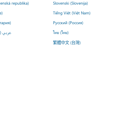
venská republika)
Slovenski (Slovenija)
e)
Tiếng Việt (Việt Nam)
гария)
Русский (Россия)
عربي ()
ไทย (ไทย)
繁體中文 (台灣)