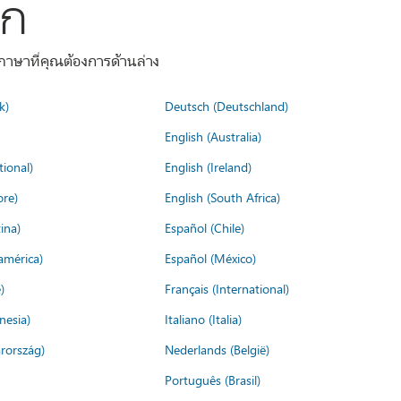
ลก
าษาที่คุณต้องการด้านล่าง
k)
Deutsch (Deutschland)
English (Australia)
tional)
English (Ireland)
ore)
English (South Africa)
ina)
Español (Chile)
américa)
Español (México)
)
Français (International)
nesia)
Italiano (Italia)
rország)
Nederlands (België)
Português (Brasil)