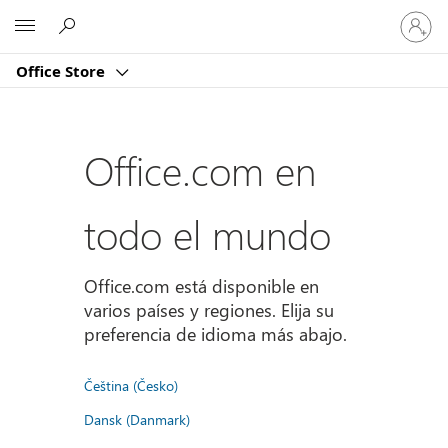
Iniciar
Microsoft
sesión
en
Office Store
tu
cuenta
Office.com en
todo el mundo
Office.com está disponible en
varios países y regiones. Elija su
preferencia de idioma más abajo.
Čeština (Česko)
Dansk (Danmark)