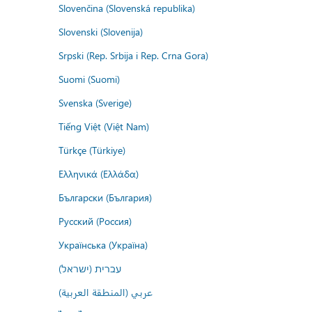
Slovenčina (Slovenská republika)
Slovenski (Slovenija)
Srpski (Rep. Srbija i Rep. Crna Gora)
Suomi (Suomi)
Svenska (Sverige)
Tiếng Việt (Việt Nam)
Türkçe (Türkiye)
Ελληνικά (Ελλάδα)
Български (България)
Русский (Россия)
Українська (Україна)
עברית (ישראל)
عربي (المنطقة العربية)