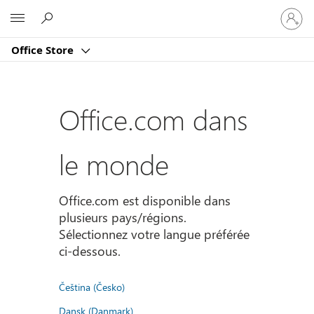
Connect
Microsoft
vous
à
Office Store
votre
compte
Office.com dans
le monde
Office.com est disponible dans
plusieurs pays/régions.
Sélectionnez votre langue préférée
ci-dessous.
Čeština (Česko)
Dansk (Danmark)