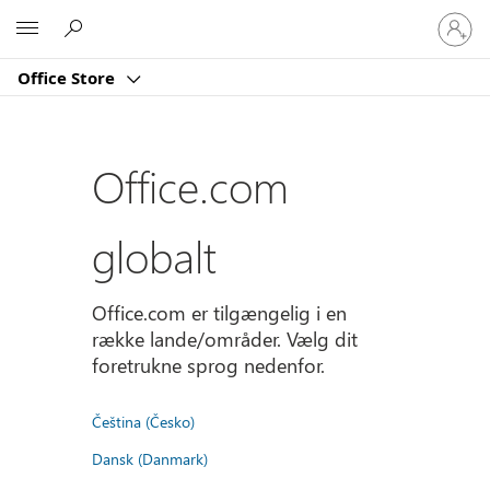
Log
Microsoft
på
din
Office Store
konto
Office.com
globalt
Office.com er tilgængelig i en
række lande/områder. Vælg dit
foretrukne sprog nedenfor.
Čeština (Česko)
Dansk (Danmark)