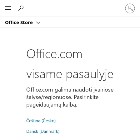
Prisijun
Microsoft
prie
paskyro
Office Store
Office.com
visame pasaulyje
Office.com galima naudoti įvairiose
šalyse/regionuose. Pasirinkite
pageidaujamą kalbą.
Čeština (Česko)
Dansk (Danmark)