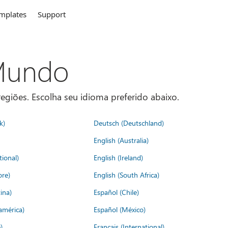
mplates
Support
 Mundo
egiões. Escolha seu idioma preferido abaixo.
k)
Deutsch (Deutschland)
English (Australia)
tional)
English (Ireland)
ore)
English (South Africa)
ina)
Español (Chile)
américa)
Español (México)
)
Français (International)