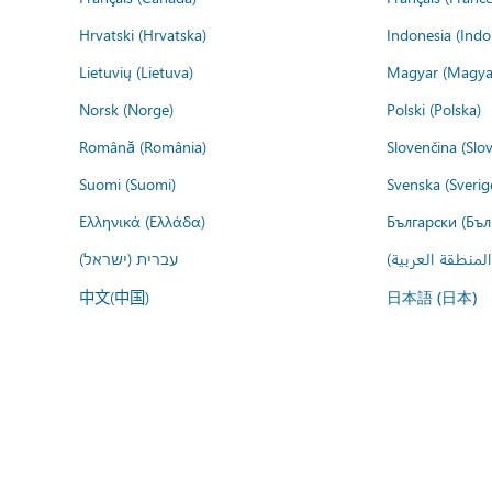
Hrvatski (Hrvatska)
Indonesia (Indo
Lietuvių (Lietuva)
Magyar (Magya
Norsk (Norge)
Polski (Polska)
Română (România)
Slovenčina (Slo
Suomi (Suomi)
Svenska (Sverig
Ελληνικά (Ελλάδα)
Български (Бъл
المنطقة العربية
עברית (ישראל)
中文(中国)
日本語 (日本)