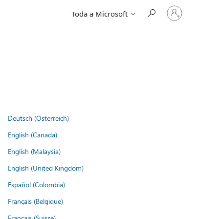
Entre
Toda a Microsoft
em
sua
conta
Deutsch (Österreich)
English (Canada)
English (Malaysia)
English (United Kingdom)
Español (Colombia)
Français (Belgique)
Français (Suisse)