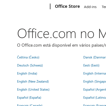
Microsoft
Office Store
Add-ins
Te
Office.com no
O Office.com está disponível em vários países/r
Čeština (Česko)
Dansk (Danmar
Deutsch (Schweiz)
Eesti (Eesti)
English (India)
English (Interna
English (New Zealand)
English (Singap
English (United States)
Español (Argent
Español (España)
Español (Latino
Français (Canada)
Français (France