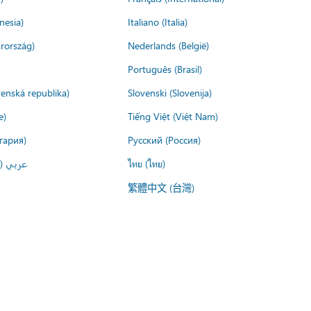
nesia)
Italiano (Italia)
rország)
Nederlands (België)
Português (Brasil)
venská republika)
Slovenski (Slovenija)
e)
Tiếng Việt (Việt Nam)
гария)
Русский (Россия)
عربي ()
ไทย (ไทย)
繁體中文 (台灣)