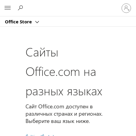
Войдит
Microsoft
в
учетну
Office Store
запись
Сайты
Office.com на
разных языках
Сайт Office.com доступен в
различных странах и регионах.
Выберите ваш язык ниже.