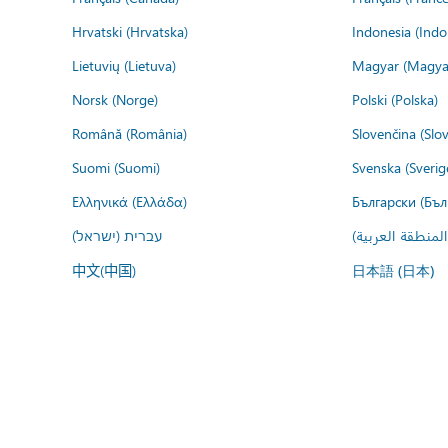
Hrvatski (Hrvatska)
Indonesia (Indo
Lietuvių (Lietuva)
Magyar (Magya
Norsk (Norge)
Polski (Polska)
Română (România)
Slovenčina (Slo
Suomi (Suomi)
Svenska (Sverig
Ελληνικά (Ελλάδα)
Български (Бъл
المنطقة العربية
עברית (ישראל)
中文(中国)
日本語 (日本)