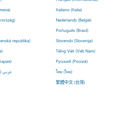
nesia)
Italiano (Italia)
rország)
Nederlands (België)
Português (Brasil)
venská republika)
Slovenski (Slovenija)
e)
Tiếng Việt (Việt Nam)
гария)
Русский (Россия)
عربي ()
ไทย (ไทย)
繁體中文 (台灣)