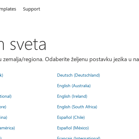
mplates
Support
m sveta
 zemalja/regiona. Odaberite željenu postavku jezika u na
k)
Deutsch (Deutschland)
English (Australia)
tional)
English (Ireland)
ore)
English (South Africa)
ina)
Español (Chile)
américa)
Español (México)
)
Français (International)