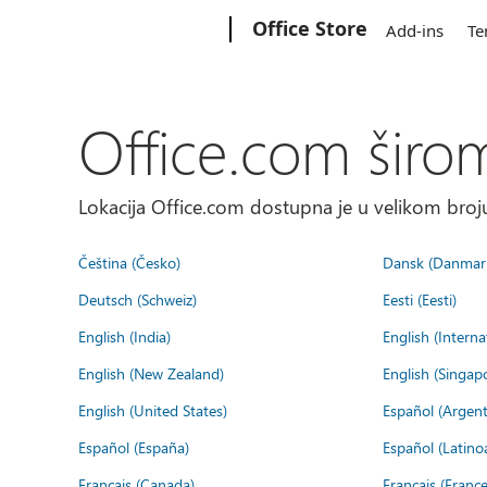
Microsoft
Office Store
Add-ins
Te
Office.com širo
Lokacija Office.com dostupna je u velikom broju
Čeština (Česko)
Dansk (Danmar
Deutsch (Schweiz)
Eesti (Eesti)
English (India)
English (Interna
English (New Zealand)
English (Singap
English (United States)
Español (Argent
Español (España)
Español (Latino
Français (Canada)
Français (France