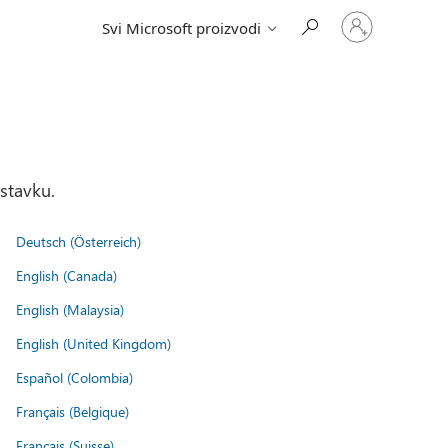
Prijavite
Svi Microsoft proizvodi
se
na
nalog
stavku.
Deutsch (Österreich)
English (Canada)
English (Malaysia)
English (United Kingdom)
Español (Colombia)
Français (Belgique)
Français (Suisse)