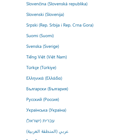
Slovenčina (Slovenská republika)
Slovenski (Slovenija)
Srpski (Rep. Srbija i Rep. Crna Gora)
Suomi (Suomi)
Svenska (Sverige)
Tiếng Việt (Việt Nam)
Türkçe (Türkiye)
Ελληνικά (Ελλάδα)
Български (България)
Русский (Россия)
Українська (Україна)
עברית (ישראל)
عربي (المنطقة العربية)