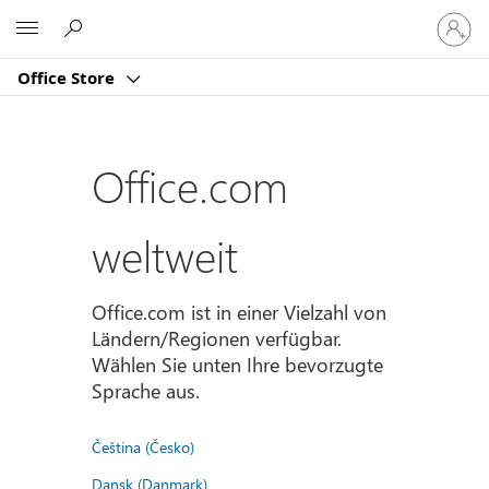
Bei
Microsoft
Ihrem
Konto
Office Store
anmeld
Office.com
weltweit
Office.com ist in einer Vielzahl von
Ländern/Regionen verfügbar.
Wählen Sie unten Ihre bevorzugte
Sprache aus.
Čeština (Česko)
Dansk (Danmark)