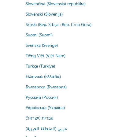
Slovenčina (Slovenská republika)
Slovenski (Slovenija)
Srpski (Rep. Srbija i Rep. Crna Gora)
Suomi (Suomi)
Svenska (Sverige)
Tiếng Việt (Việt Nam)
Türkçe (Türkiye)
Ελληνικά (Ελλάδα)
Български (България)
Русский (Россия)
Українська (Україна)
עברית (ישראל)
عربي (المنطقة العربية)