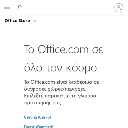
Είσοδος
Microsoft
στον
λογαρι
Office Store
σας
Το Office.com σε
όλο τον κόσμο
Το Office.com είναι διαθέσιμο σε
διάφορες χώρες/περιοχές.
Επιλέξτε παρακάτω τη γλώσσα
προτίμησής σας.
Čeština (Česko)
Dansk (Danmark)