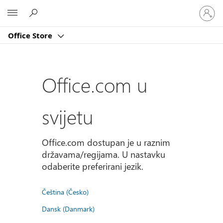
Prijavite
Microsoft
se
u
Office Store
svoj
račun
Office.com u
svijetu
Office.com dostupan je u raznim
državama/regijama. U nastavku
odaberite preferirani jezik.
Čeština (Česko)
Dansk (Danmark)