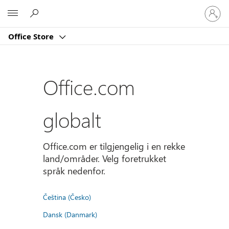
Logg
Microsoft
på
kontoe
Office Store
din
Office.com
globalt
Office.com er tilgjengelig i en rekke
land/områder. Velg foretrukket
språk nedenfor.
Čeština (Česko)
Dansk (Danmark)