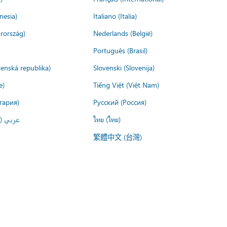
nesia)
Italiano (Italia)
rország)
Nederlands (België)
Português (Brasil)
venská republika)
Slovenski (Slovenija)
e)
Tiếng Việt (Việt Nam)
гария)
Русский (Россия)
عربي ()
ไทย (ไทย)
繁體中文 (台灣)