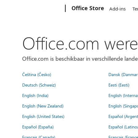
Microsoft
Office Store
Add-ins
Te
Office.com were
Office.com is beschikbaar in verschillende lande
Čeština (Česko)
Dansk (Danmar
Deutsch (Schweiz)
Eesti (Eesti)
English (India)
English (Interna
English (New Zealand)
English (Singap
English (United States)
Español (Argent
Español (España)
Español (Latino
Français (Canada)
Français (France