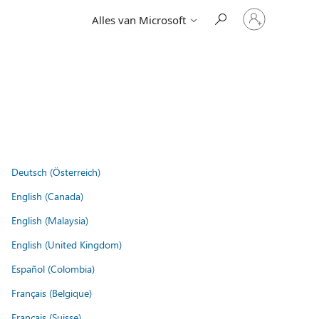
Meld
Alles van Microsoft
je
aan
bij
je
account
Deutsch (Österreich)
English (Canada)
English (Malaysia)
English (United Kingdom)
Español (Colombia)
Français (Belgique)
Français (Suisse)