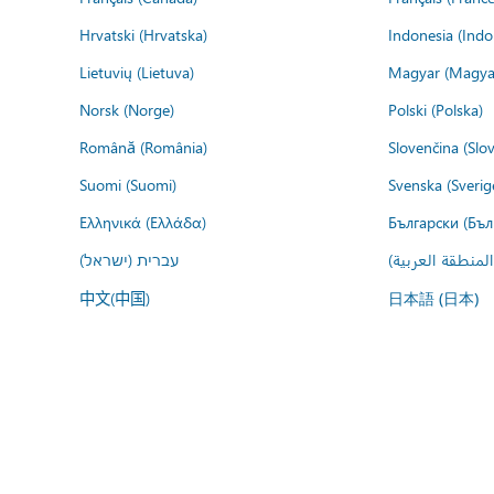
Hrvatski (Hrvatska)
Indonesia (Indo
Lietuvių (Lietuva)
Magyar (Magya
Norsk (Norge)
Polski (Polska)
Română (România)
Slovenčina (Slo
Suomi (Suomi)
Svenska (Sverig
Ελληνικά (Ελλάδα)
Български (Бъл
المنطقة العربية
עברית (ישראל)
中文(中国)
日本語 (日本)