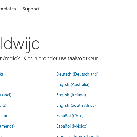
mplates
Support
ldwijd
n/regio's. Kies hieronder uw taalvoorkeur.
k)
Deutsch (Deutschland)
English (Australia)
tional)
English (Ireland)
ore)
English (South Africa)
ina)
Español (Chile)
américa)
Español (México)
)
Français (International)