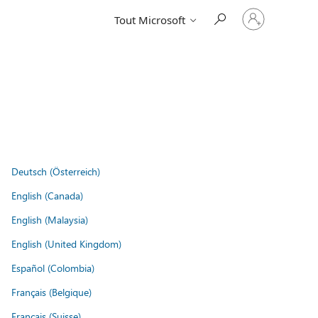
Connectez-
Tout Microsoft
vous
à
votre
compte
Deutsch (Österreich)
English (Canada)
English (Malaysia)
English (United Kingdom)
Español (Colombia)
Français (Belgique)
Français (Suisse)