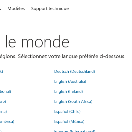
s
Modèles
Support technique
s le monde
égions. Sélectionnez votre langue préférée ci-dessous.
k)
Deutsch (Deutschland)
English (Australia)
tional)
English (Ireland)
ore)
English (South Africa)
ina)
Español (Chile)
américa)
Español (México)
)
Français (International)