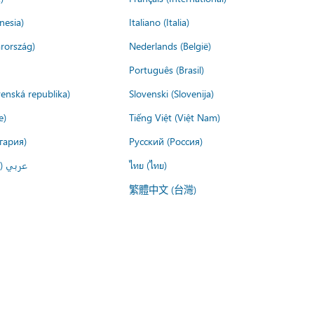
nesia)
Italiano (Italia)
rország)
Nederlands (België)
Português (Brasil)
venská republika)
Slovenski (Slovenija)
e)
Tiếng Việt (Việt Nam)
гария)
Русский (Россия)
عربي ()
ไทย (ไทย)
繁體中文 (台灣)