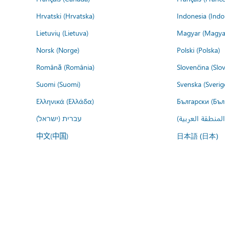
Hrvatski (Hrvatska)
Indonesia (Indo
Lietuvių (Lietuva)
Magyar (Magya
Norsk (Norge)
Polski (Polska)
Română (România)
Slovenčina (Slo
Suomi (Suomi)
Svenska (Sverig
Ελληνικά (Ελλάδα)
Български (Бъл
المنطقة العربية
עברית (ישראל)
中文(中国)
日本語 (日本)