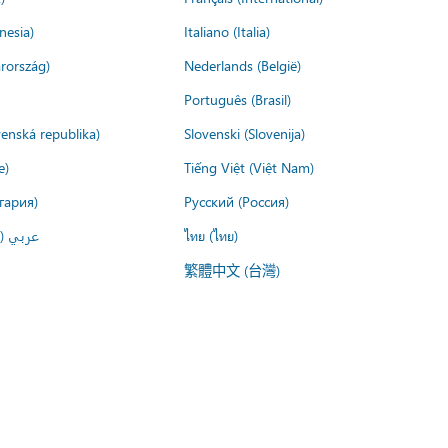
nesia)
Italiano (Italia)
rország)
Nederlands (België)
Português (Brasil)
venská republika)
Slovenski (Slovenija)
e)
Tiếng Việt (Việt Nam)
гария)
Русский (Россия)
عربي ()
ไทย (ไทย)
繁體中文 (台灣)