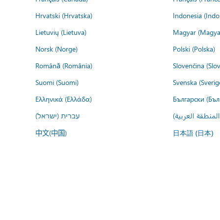
Hrvatski (Hrvatska)
Indonesia (Indo
Lietuvių (Lietuva)
Magyar (Magya
Norsk (Norge)
Polski (Polska)
Română (România)
Slovenčina (Slo
Suomi (Suomi)
Svenska (Sverig
Ελληνικά (Ελλάδα)
Български (Бъл
المنطقة العربية
עברית (ישראל)
中文(中国)
日本語 (日本)