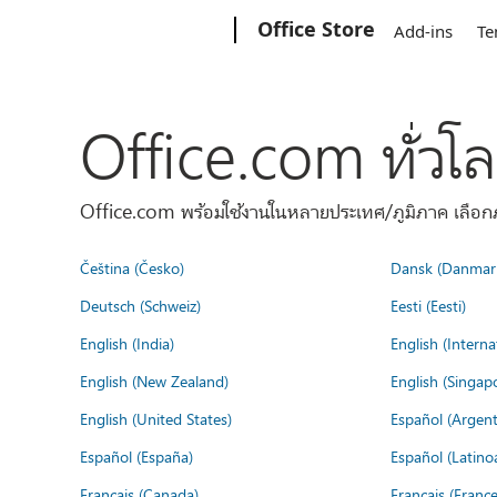
Microsoft
Office Store
Add-ins
Te
Office.com ทั่วโ
Office.com พร้อมใช้งานในหลายประเทศ/ภูมิภาค เลือกภ
Čeština (Česko)
Dansk (Danmar
Deutsch (Schweiz)
Eesti (Eesti)
English (India)
English (Interna
English (New Zealand)
English (Singap
English (United States)
Español (Argent
Español (España)
Español (Latino
Français (Canada)
Français (France