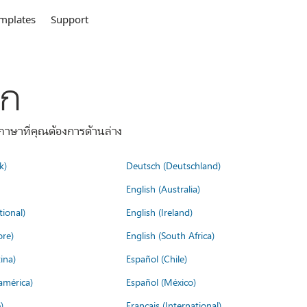
mplates
Support
ลก
าษาที่คุณต้องการด้านล่าง
k)
Deutsch (Deutschland)
English (Australia)
tional)
English (Ireland)
ore)
English (South Africa)
ina)
Español (Chile)
américa)
Español (México)
)
Français (International)