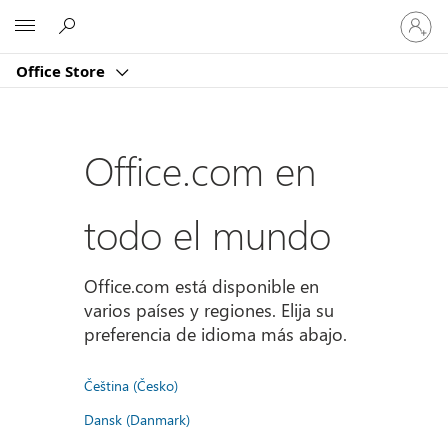
Iniciar
Microsoft
sesión
en
Office Store
tu
cuenta
Office.com en
todo el mundo
Office.com está disponible en
varios países y regiones. Elija su
preferencia de idioma más abajo.
Čeština (Česko)
Dansk (Danmark)