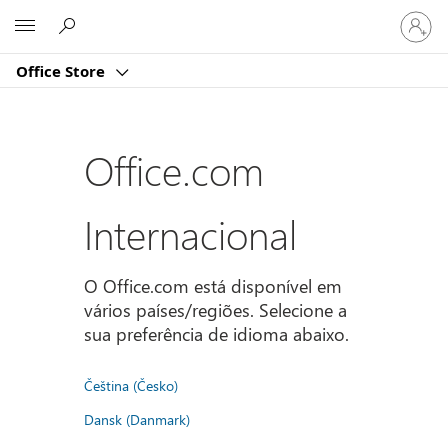
Iniciar
Microsoft
sessão
na
Office Store
conta
Office.com
Internacional
O Office.com está disponível em
vários países/regiões. Selecione a
sua preferência de idioma abaixo.
Čeština (Česko)
Dansk (Danmark)