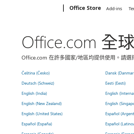
Microsoft
Office Store
Add-ins
Te
Office.com 
Office.com 在許多國家/地區均提供使用。
Čeština (Česko)
Dansk (Danmar
Deutsch (Schweiz)
Eesti (Eesti)
English (India)
English (Interna
English (New Zealand)
English (Singap
English (United States)
Español (Argent
Español (España)
Español (Latino
Français (Canada)
Français (France