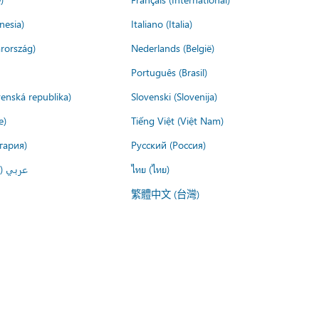
nesia)
Italiano (Italia)
rország)
Nederlands (België)
Português (Brasil)
venská republika)
Slovenski (Slovenija)
e)
Tiếng Việt (Việt Nam)
гария)
Русский (Россия)
عربي ()
ไทย (ไทย)
繁體中文 (台灣)