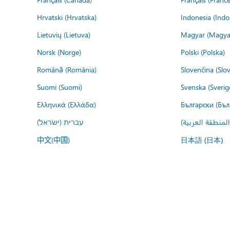
Hrvatski (Hrvatska)
Indonesia (Indo
Lietuvių (Lietuva)
Magyar (Magya
Norsk (Norge)
Polski (Polska)
Română (România)
Slovenčina (Slo
Suomi (Suomi)
Svenska (Sverig
Ελληνικά (Ελλάδα)
Български (Бъл
المنطقة العربية
עברית (ישראל)
中文(中国)
日本語 (日本)