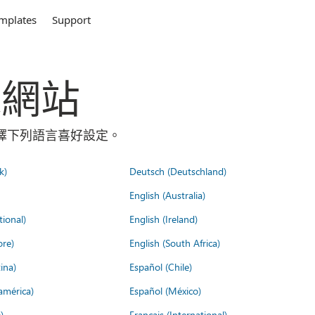
mplates
Support
全球網站
請選擇下列語言喜好設定。
k)
Deutsch (Deutschland)
English (Australia)
tional)
English (Ireland)
ore)
English (South Africa)
ina)
Español (Chile)
américa)
Español (México)
)
Français (International)