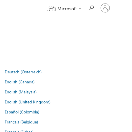
登
所有 Microsoft
入
您
的
帳
戶
Deutsch (Österreich)
English (Canada)
English (Malaysia)
English (United Kingdom)
Español (Colombia)
Français (Belgique)
Français (Suisse)