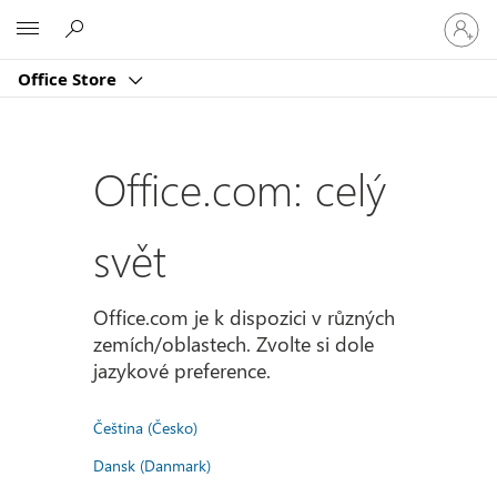
Přihlast
Microsoft
se
ke
Office Store
svému
účtu
Office.com: celý
svět
Office.com je k dispozici v různých
zemích/oblastech. Zvolte si dole
jazykové preference.
Čeština (Česko)
Dansk (Danmark)