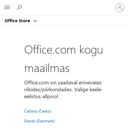
Logige
Microsoft
sisse
oma
Office Store
kontole
Office.com kogu
maailmas
Office.com on saadaval erinevates
riikides/piirkondades. Valige keele-
eelistus allpool.
Čeština (Česko)
Dansk (Danmark)