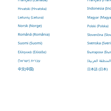
Hrvatski (Hrvatska)
Indonesia (In
Lietuvių (Lietuva)
Magyar (Magya
Norsk (Norge)
Polski (Polska)
Română (România)
Slovenčina (Slo
Suomi (Suomi)
Svenska (Sver
Ελληνικά (Ελλάδα)
Български (Бъл
المنطقة العربية
עברית (ישראל)
中文(中国)
日本語 (日本)