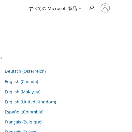
ア
すべての Microsoft 製品
カ
ウ
ン
ト
に
サ
イ
ン
イ
い。
ン
す
る
Deutsch (Österreich)
English (Canada)
English (Malaysia)
English (United Kingdom)
Español (Colombia)
Français (Belgique)
Français (Suisse)