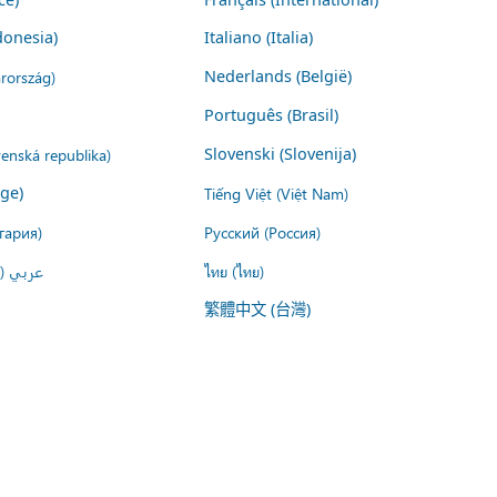
donesia)
Italiano (Italia)
rország)
Nederlands (België)
Português (Brasil)
venská republika)
Slovenski (Slovenija)
ige)
Tiếng Việt (Việt Nam)
гария)
Русский (Россия)
عربي ()
ไทย (ไทย)
繁體中文 (台灣)