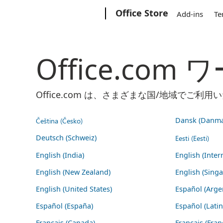
Microsoft
Office Store
Add-ins
Te
Office.co
Office.com は、さまざまな国/地域で
Čeština (Česko)
Dansk (Danma
Deutsch (Schweiz)
Eesti (Eesti)
English (India)
English (Inter
English (New Zealand)
English (Sing
English (United States)
Español (Arge
Español (España)
Español (Lati
Français (Canada)
Français (Fran