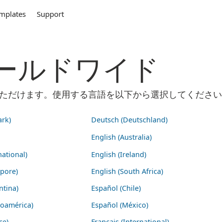
mplates
Support
m ワールドワイド
ご利用いただけます。使用する言語を以下から選択してくださ
rk)
Deutsch (Deutschland)
English (Australia)
national)
English (Ireland)
apore)
English (South Africa)
ntina)
Español (Chile)
noamérica)
Español (México)
ce)
Français (International)