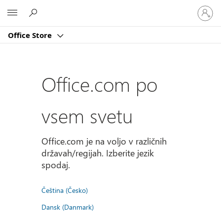
Vpišite
Microsoft
se
v
Office Store
svoj
račun
Office.com po
vsem svetu
Office.com je na voljo v različnih
državah/regijah. Izberite jezik
spodaj.
Čeština (Česko)
Dansk (Danmark)