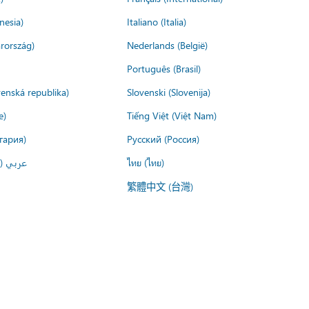
nesia)
Italiano (Italia)
rország)
Nederlands (België)
Português (Brasil)
venská republika)
Slovenski (Slovenija)
e)
Tiếng Việt (Việt Nam)
гария)
Русский (Россия)
عربي ()
ไทย (ไทย)
繁體中文 (台灣)