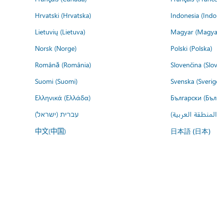
Hrvatski (Hrvatska)
Indonesia (Indo
Lietuvių (Lietuva)
Magyar (Magya
Norsk (Norge)
Polski (Polska)
Română (România)
Slovenčina (Slo
Suomi (Suomi)
Svenska (Sverig
Ελληνικά (Ελλάδα)
Български (Бъл
المنطقة العربية
עברית (ישראל)
中文(中国)
日本語 (日本)