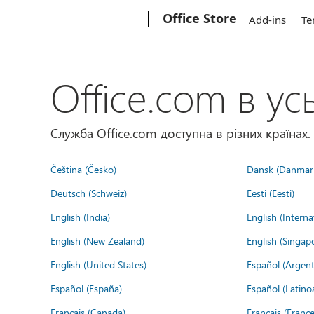
Microsoft
Office Store
Add-ins
Te
Office.com в усь
Служба Office.com доступна в різних країнах.
Čeština (Česko)
Dansk (Danmar
Deutsch (Schweiz)
Eesti (Eesti)
English (India)
English (Interna
English (New Zealand)
English (Singap
English (United States)
Español (Argent
Español (España)
Español (Latino
Français (Canada)
Français (France