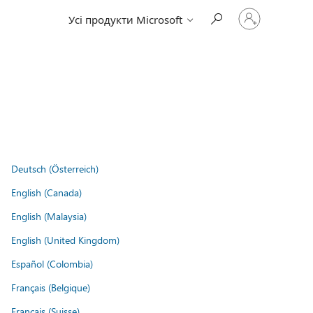
Увійдіть
Усі продукти Microsoft
у
свій
обліковий
запис
Deutsch (Österreich)
English (Canada)
English (Malaysia)
English (United Kingdom)
Español (Colombia)
Français (Belgique)
Français (Suisse)