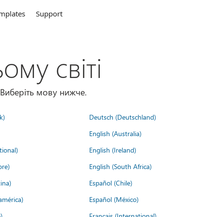
mplates
Support
ому світі
 Виберіть мову нижче.
k)
Deutsch (Deutschland)
English (Australia)
tional)
English (Ireland)
ore)
English (South Africa)
ina)
Español (Chile)
américa)
Español (México)
)
Français (International)