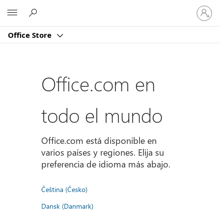
Iniciar
Microsoft
sesión
en
Office Store
tu
cuenta
Office.com en
todo el mundo
Office.com está disponible en
varios países y regiones. Elija su
preferencia de idioma más abajo.
Čeština (Česko)
Dansk (Danmark)