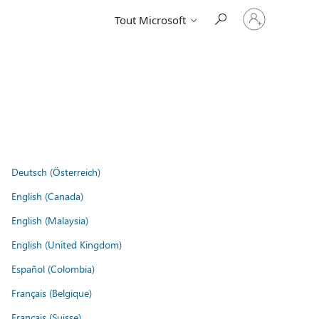
Connectez-
Tout Microsoft
vous
à
votre
compte
Deutsch (Österreich)
English (Canada)
English (Malaysia)
English (United Kingdom)
Español (Colombia)
Français (Belgique)
Français (Suisse)