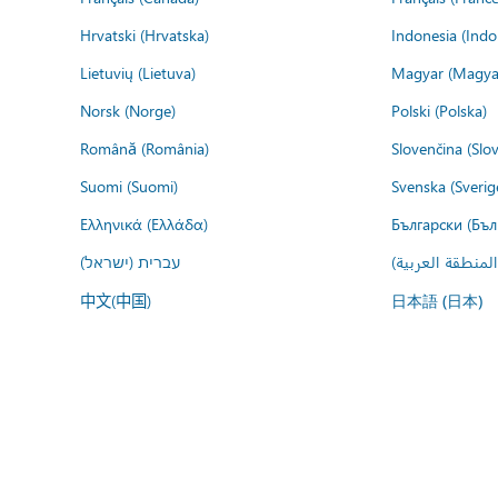
Hrvatski (Hrvatska)
Indonesia (Indo
Lietuvių (Lietuva)
Magyar (Magya
Norsk (Norge)
Polski (Polska)
Română (România)
Slovenčina (Slo
Suomi (Suomi)
Svenska (Sverig
Ελληνικά (Ελλάδα)
Български (Бъл
المنطقة العربية
עברית (ישראל)
中文(中国)
日本語 (日本)