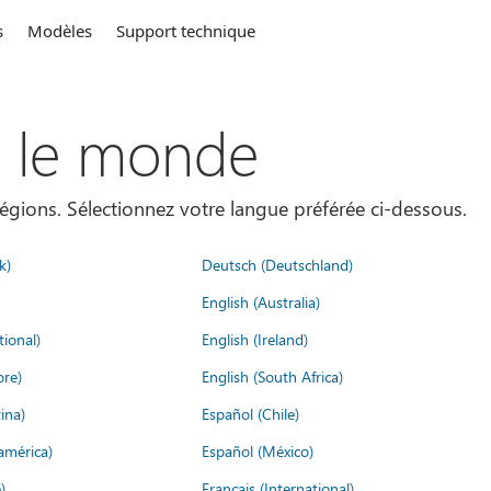
s
Modèles
Support technique
s le monde
égions. Sélectionnez votre langue préférée ci-dessous.
k)
Deutsch (Deutschland)
English (Australia)
tional)
English (Ireland)
ore)
English (South Africa)
ina)
Español (Chile)
américa)
Español (México)
)
Français (International)