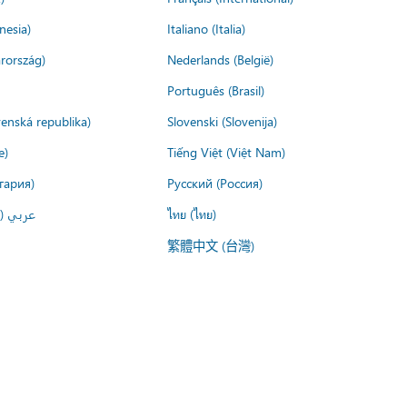
nesia)
Italiano (Italia)
rország)
Nederlands (België)
Português (Brasil)
venská republika)
Slovenski (Slovenija)
e)
Tiếng Việt (Việt Nam)
гария)
Русский (Россия)
عربي ()
ไทย (ไทย)
繁體中文 (台灣)