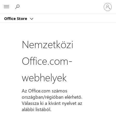
Jelentk
Microsoft
be
a
Office Store
fiókjába
Nemzetközi
Office.com-
webhelyek
Az Office.com számos
országban/régióban elérhető.
Válassza ki a kívánt nyelvet az
alábbi listából.