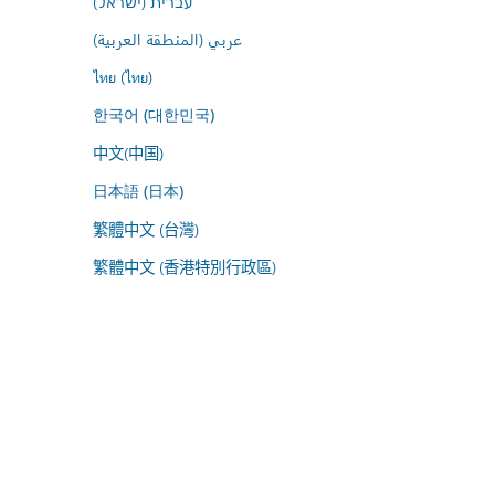
עברית (ישראל)
عربي (المنطقة العربية)
ไทย (ไทย)
한국어 (대한민국)
中文(中国)
日本語 (日本)
繁體中文 (台灣)
繁體中文 (香港特別行政區)