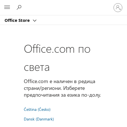
Влезте
Microsoft
във
вашия
Office Store
акаунт
Office.com по
света
Office.com е наличен в редица
страни/региони. Изберете
предпочитания за езика по-долу.
Čeština (Česko)
Dansk (Danmark)