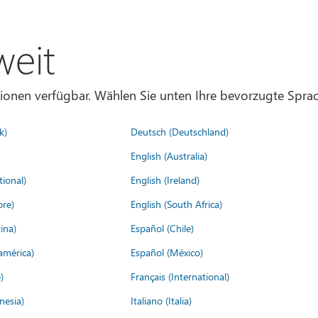
weit
gionen verfügbar. Wählen Sie unten Ihre bevorzugte Sprac
k)
Deutsch (Deutschland)
English (Australia)
tional)
English (Ireland)
ore)
English (South Africa)
ina)
Español (Chile)
américa)
Español (México)
)
Français (International)
nesia)
Italiano (Italia)