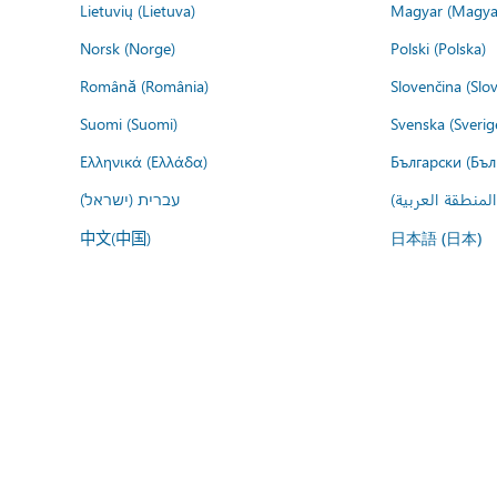
Lietuvių (Lietuva)
Magyar (Magya
Norsk (Norge)
Polski (Polska)
Română (România)
Slovenčina (Slo
Suomi (Suomi)
Svenska (Sverig
Ελληνικά (Ελλάδα)
Български (Бъл
المنطقة العربية
עברית (ישראל)
中文(中国)
日本語 (日本)