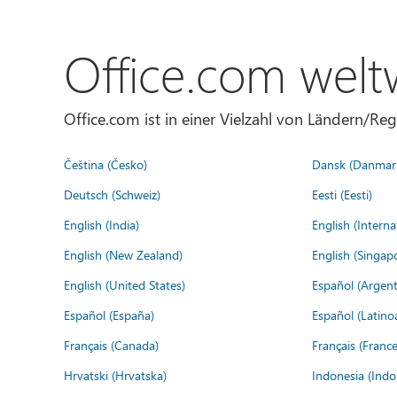
Office.com welt
Office.com ist in einer Vielzahl von Ländern/Re
Čeština (Česko)
Dansk (Danmar
Deutsch (Schweiz)
Eesti (Eesti)
English (India)
English (Interna
English (New Zealand)
English (Singap
English (United States)
Español (Argent
Español (España)
Español (Latino
Français (Canada)
Français (France
Hrvatski (Hrvatska)
Indonesia (Indo