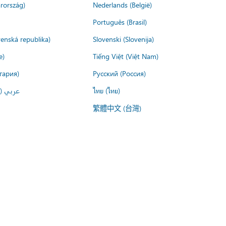
rország)
Nederlands (België)
Português (Brasil)
venská republika)
Slovenski (Slovenija)
e)
Tiếng Việt (Việt Nam)
гария)
Русский (Россия)
عربي ()
ไทย (ไทย)
繁體中文 (台灣)