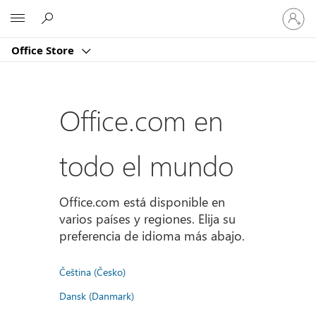
Iniciar
Microsoft
sesión
en
Office Store
tu
cuenta
Office.com en
todo el mundo
Office.com está disponible en
varios países y regiones. Elija su
preferencia de idioma más abajo.
Čeština (Česko)
Dansk (Danmark)