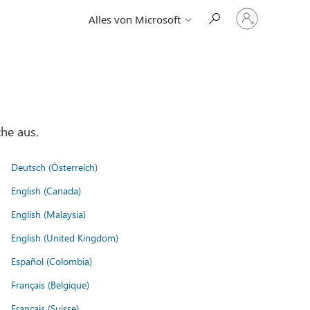
Bei
Alles von Microsoft
Ihrem
Konto
anmelden
he aus.
Deutsch (Österreich)
English (Canada)
English (Malaysia)
English (United Kingdom)
Español (Colombia)
Français (Belgique)
Français (Suisse)