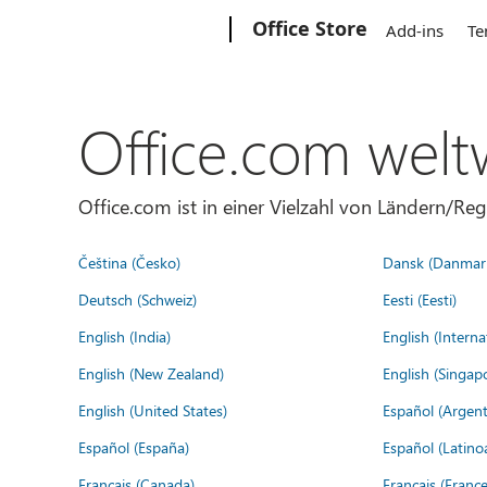
Microsoft
Office Store
Add-ins
Te
Office.com welt
Office.com ist in einer Vielzahl von Ländern/Re
Čeština (Česko)
Dansk (Danmar
Deutsch (Schweiz)
Eesti (Eesti)
English (India)
English (Interna
English (New Zealand)
English (Singap
English (United States)
Español (Argent
Español (España)
Español (Latino
Français (Canada)
Français (France