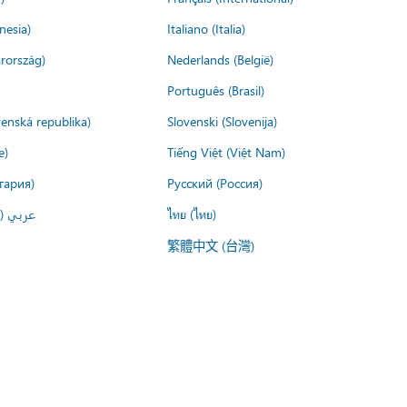
nesia)
Italiano (Italia)
rország)
Nederlands (België)
Português (Brasil)
venská republika)
Slovenski (Slovenija)
e)
Tiếng Việt (Việt Nam)
гария)
Русский (Россия)
عربي ()
ไทย (ไทย)
繁體中文 (台灣)