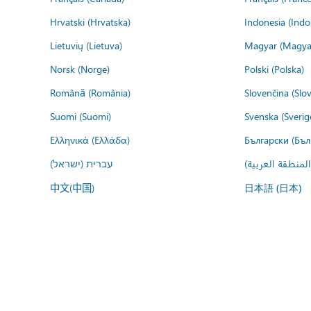
Hrvatski (Hrvatska)
Indonesia (Indo
Lietuvių (Lietuva)
Magyar (Magya
Norsk (Norge)
Polski (Polska)
Română (România)
Slovenčina (Slo
Suomi (Suomi)
Svenska (Sverig
Ελληνικά (Ελλάδα)
Български (Бъл
المنطقة العربية
עברית (ישראל)
中文(中国)
日本語 (日本)