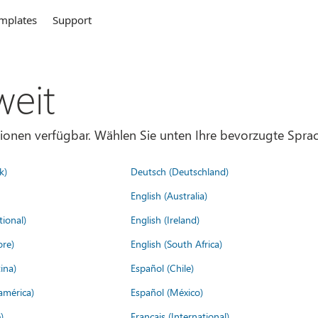
mplates
Support
weit
gionen verfügbar. Wählen Sie unten Ihre bevorzugte Sprac
k)
Deutsch (Deutschland)
English (Australia)
tional)
English (Ireland)
ore)
English (South Africa)
ina)
Español (Chile)
américa)
Español (México)
)
Français (International)