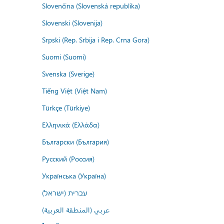
Slovenčina (Slovenská republika)
Slovenski (Slovenija)
Srpski (Rep. Srbija i Rep. Crna Gora)
Suomi (Suomi)
Svenska (Sverige)
Tiếng Việt (Việt Nam)
Türkçe (Türkiye)
Ελληνικά (Ελλάδα)
Български (България)
Русский (Россия)
Українська (Україна)
עברית (ישראל)
عربي (المنطقة العربية)