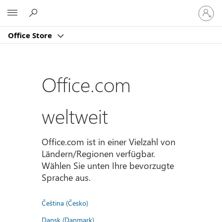
Bei
Microsoft
Ihrem
Konto
Office Store
anmeld
Office.com
weltweit
Office.com ist in einer Vielzahl von
Ländern/Regionen verfügbar.
Wählen Sie unten Ihre bevorzugte
Sprache aus.
Čeština (Česko)
Dansk (Danmark)