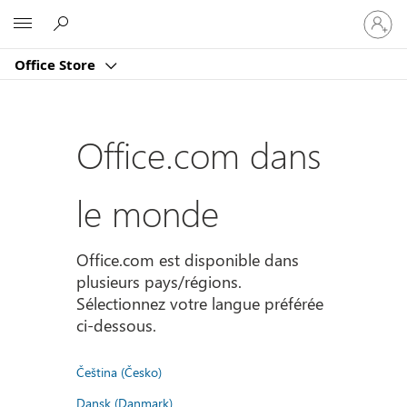
Connect
Microsoft
vous
à
Office Store
votre
compte
Office.com dans
le monde
Office.com est disponible dans
plusieurs pays/régions.
Sélectionnez votre langue préférée
ci-dessous.
Čeština (Česko)
Dansk (Danmark)