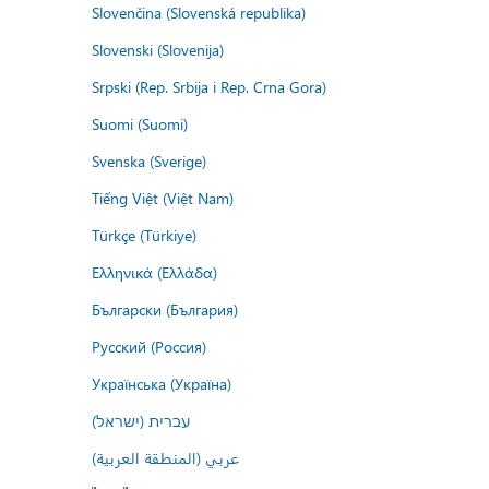
Slovenčina (Slovenská republika)
Slovenski (Slovenija)
Srpski (Rep. Srbija i Rep. Crna Gora)
Suomi (Suomi)
Svenska (Sverige)
Tiếng Việt (Việt Nam)
Türkçe (Türkiye)
Ελληνικά (Ελλάδα)
Български (България)
Русский (Россия)
Українська (Україна)
עברית (ישראל)
عربي (المنطقة العربية)