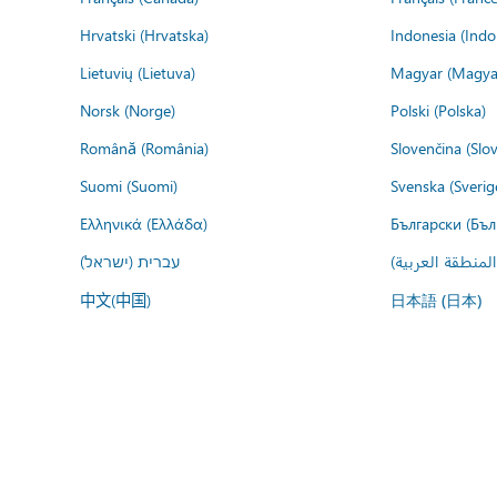
Hrvatski (Hrvatska)
Indonesia (Indo
Lietuvių (Lietuva)
Magyar (Magya
Norsk (Norge)
Polski (Polska)
Română (România)
Slovenčina (Slo
Suomi (Suomi)
Svenska (Sverig
Ελληνικά (Ελλάδα)
Български (Бъл
المنطقة العربية
עברית (ישראל)
中文(中国)
日本語 (日本)