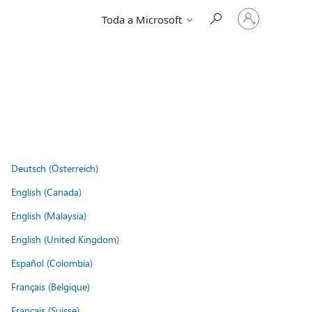
Iniciar
Toda a Microsoft
sessão
na
conta
Deutsch (Österreich)
English (Canada)
English (Malaysia)
English (United Kingdom)
Español (Colombia)
Français (Belgique)
Français (Suisse)