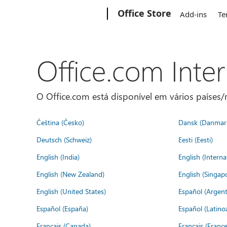
Microsoft
Office Store
Add-ins
Te
Office.com Inte
O Office.com está disponível em vários países/r
Čeština (Česko)
Dansk (Danmar
Deutsch (Schweiz)
Eesti (Eesti)
English (India)
English (Interna
English (New Zealand)
English (Singap
English (United States)
Español (Argent
Español (España)
Español (Latino
Français (Canada)
Français (France