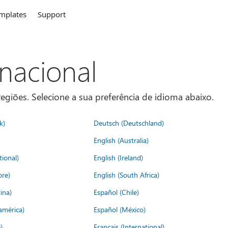
mplates
Support
rnacional
egiões. Selecione a sua preferência de idioma abaixo.
k)
Deutsch (Deutschland)
English (Australia)
tional)
English (Ireland)
ore)
English (South Africa)
ina)
Español (Chile)
américa)
Español (México)
)
Français (International)