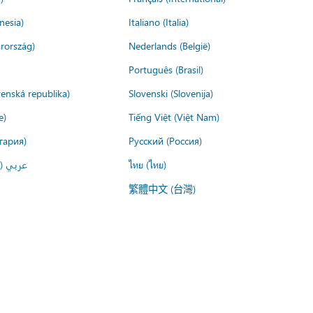
nesia)
Italiano (Italia)
rország)
Nederlands (België)
Português (Brasil)
venská republika)
Slovenski (Slovenija)
e)
Tiếng Việt (Việt Nam)
гария)
Русский (Россия)
عربي ()
ไทย (ไทย)
繁體中文 (台灣)