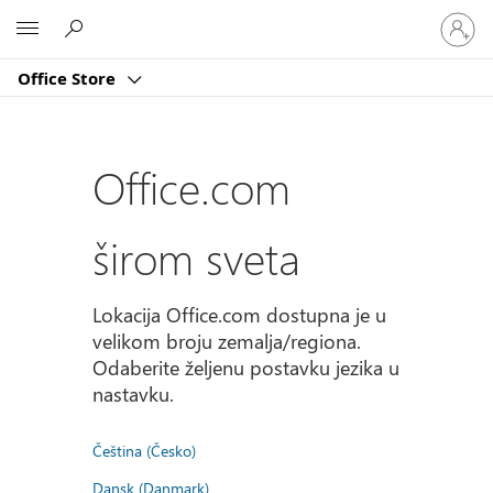
Prijavite
Microsoft
se
na
Office Store
nalog
Office.com
širom sveta
Lokacija Office.com dostupna je u
velikom broju zemalja/regiona.
Odaberite željenu postavku jezika u
nastavku.
Čeština (Česko)
Dansk (Danmark)