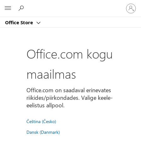
Logige
Microsoft
sisse
oma
Office Store
kontole
Office.com kogu
maailmas
Office.com on saadaval erinevates
riikides/piirkondades. Valige keele-
eelistus allpool.
Čeština (Česko)
Dansk (Danmark)