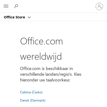
Meld
Microsoft
je
aan
Office Store
bij
je
account
Office.com
wereldwijd
Office.com is beschikbaar in
verschillende landen/regio's. Kies
hieronder uw taalvoorkeur.
Čeština (Česko)
Dansk (Danmark)