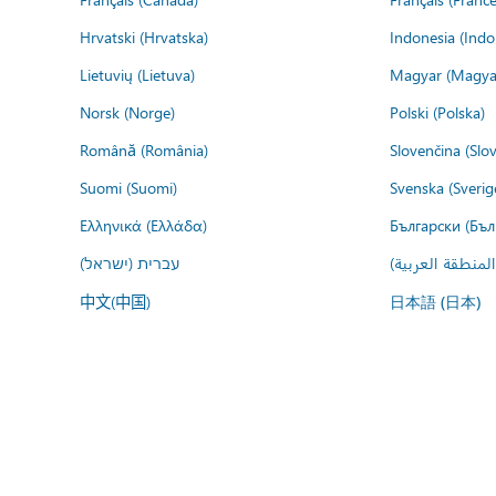
Hrvatski (Hrvatska)
Indonesia (Indo
Lietuvių (Lietuva)
Magyar (Magya
Norsk (Norge)
Polski (Polska)
Română (România)
Slovenčina (Slo
Suomi (Suomi)
Svenska (Sverig
Ελληνικά (Ελλάδα)
Български (Бъл
المنطقة العربية
עברית (ישראל)
中文(中国)
日本語 (日本)