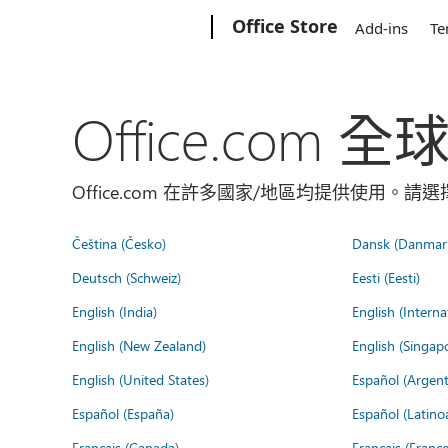
Microsoft
Office Store
Add-ins
Te
Office.com 
Office.com 在許多國家/地區均提供使用。
Čeština (Česko)
Dansk (Danmar
Deutsch (Schweiz)
Eesti (Eesti)
English (India)
English (Interna
English (New Zealand)
English (Singap
English (United States)
Español (Argent
Español (España)
Español (Latino
Français (Canada)
Français (France