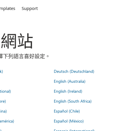
mplates
Support
全球網站
請選擇下列語言喜好設定。
k)
Deutsch (Deutschland)
English (Australia)
tional)
English (Ireland)
ore)
English (South Africa)
ina)
Español (Chile)
américa)
Español (México)
)
Français (International)