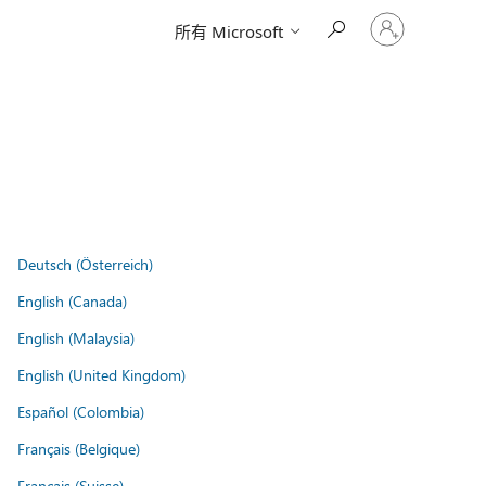
登
所有 Microsoft
入
您
的
帳
戶
Deutsch (Österreich)
English (Canada)
English (Malaysia)
English (United Kingdom)
Español (Colombia)
Français (Belgique)
Français (Suisse)