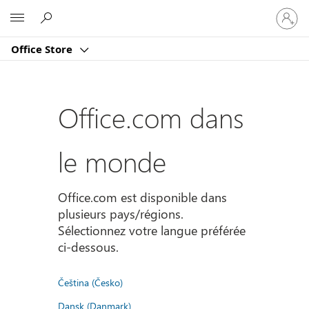
Connect
Microsoft
vous
à
Office Store
votre
compte
Office.com dans
le monde
Office.com est disponible dans
plusieurs pays/régions.
Sélectionnez votre langue préférée
ci-dessous.
Čeština (Česko)
Dansk (Danmark)