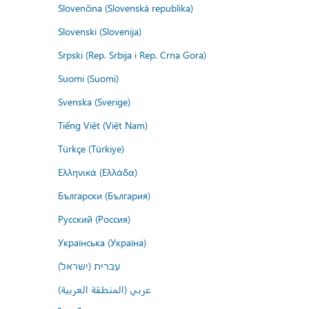
Slovenčina (Slovenská republika)
Slovenski (Slovenija)
Srpski (Rep. Srbija i Rep. Crna Gora)
Suomi (Suomi)
Svenska (Sverige)
Tiếng Việt (Việt Nam)
Türkçe (Türkiye)
Ελληνικά (Ελλάδα)
Български (България)
Русский (Россия)
Українська (Україна)
עברית (ישראל)
عربي (المنطقة العربية)