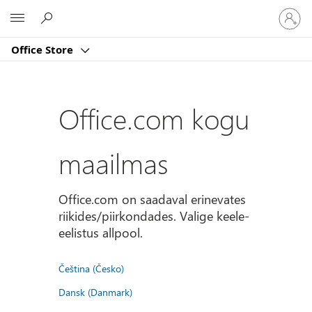
Logige
Microsoft
sisse
oma
Office Store
kontole
Office.com kogu
maailmas
Office.com on saadaval erinevates
riikides/piirkondades. Valige keele-
eelistus allpool.
Čeština (Česko)
Dansk (Danmark)