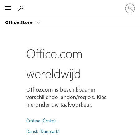
Meld
Microsoft
je
aan
Office Store
bij
je
account
Office.com
wereldwijd
Office.com is beschikbaar in
verschillende landen/regio's. Kies
hieronder uw taalvoorkeur.
Čeština (Česko)
Dansk (Danmark)